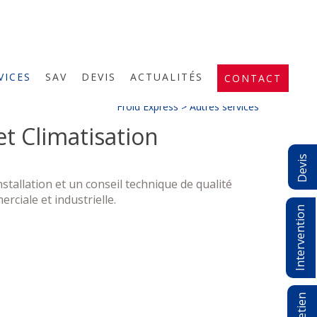
VICES
SAV
DEVIS
ACTUALITÉS
CONTACT
Froid Express >
Autres services
et Climatisation
Devis
nstallation et un conseil technique de qualité
erciale et industrielle.
Intervention